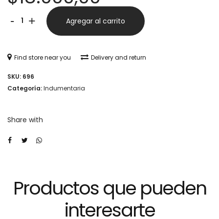
ZAPATILLA
Alternative:
-
+
Agregar al carrito
STX
ANFIBIO
Find store near you
Delivery and return
NEOPRENE
SKU:
696
cantidad
Categoría:
Indumentaria
Share with
Productos que pueden
interesarte