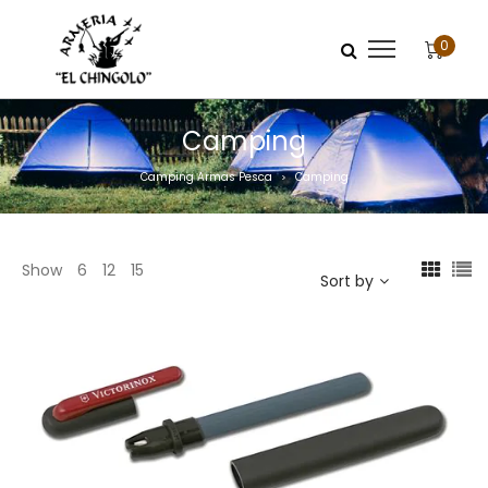
0
Camping
Camping Armas Pesca
Camping
>
Show
6
12
15
Sort by