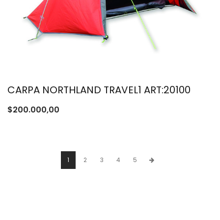
CARPA NORTHLAND TRAVEL1 ART:20100
$
200.000,00
1
2
3
4
5