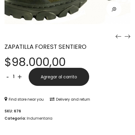
ZAPATILLA FOREST SENTIERO
$
98.000,00
ZAPATILLA
Alternative:
-
+
Agregar al carrito
FOREST
SENTIERO
Find store near you
Delivery and return
cantidad
SKU:
676
Categoría:
Indumentaria