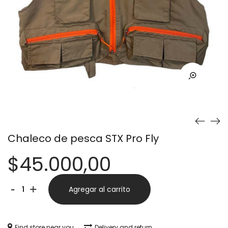
Chaleco de pesca STX Pro Fly
$
45.000,00
Chaleco
Alternative:
-
+
Agregar al carrito
de
pesca
Find store near you
Delivery and return