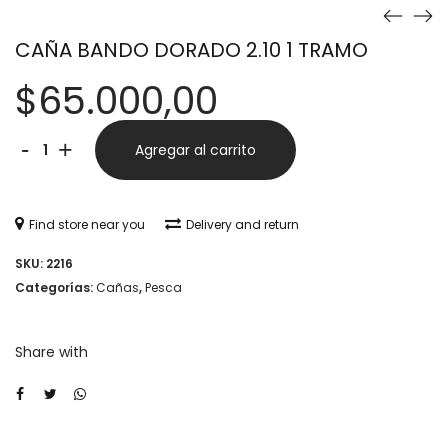
CAÑA BANDO DORADO 2.10 1 TRAMO
$
65.000,00
CAÑA
Alternative:
-
+
Agregar al carrito
BANDO
DORADO
Find store near you
Delivery and return
2.10
SKU:
2216
1
Categorías:
Cañas
,
Pesca
TRAMO
cantidad
Share with