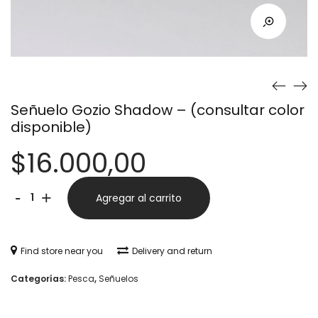
Señuelo Gozio Shadow – (consultar color
disponible)
$
16.000,00
Señuelo
Alternative:
-
+
Agregar al carrito
Gozio
Shadow
Find store near you
Delivery and return
-
Categorías:
Pesca
,
Señuelos
(consultar
color