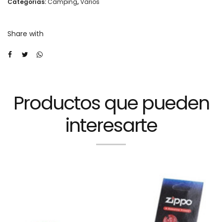
Categorías:
Camping
,
Varios
color
negro)
Share with
cantidad
Productos que pueden
interesarte