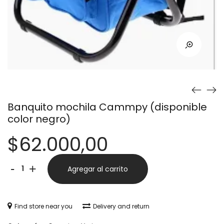
Banquito mochila Cammpy (disponible
color negro)
$
62.000,00
Banquito
Alternative:
-
+
Agregar al carrito
mochila
Cammpy
Find store near you
Delivery and return
(disponible