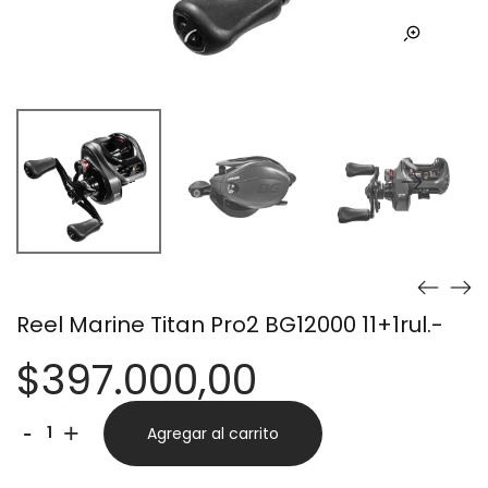
Reel Marine Titan Pro2 BG12000 11+1rul.-
$
397.000,00
Reel
Alternative:
-
+
Agregar al carrito
Marine