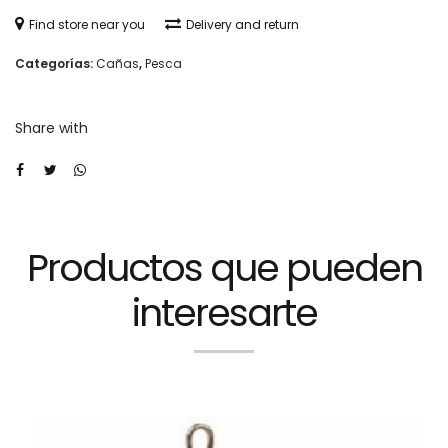
Titan
Find store near you
Delivery and return
Pro2
Categorías:
Cañas
,
Pesca
BG12000
11+1rul.-
Share with
cantidad
Productos que pueden
interesarte