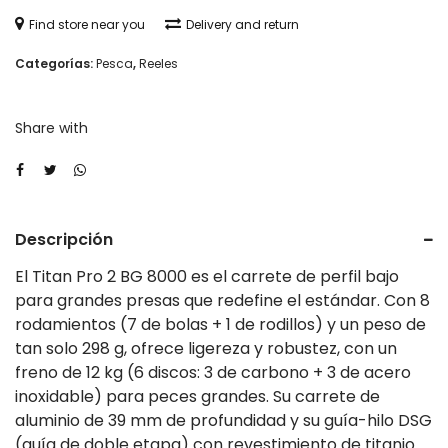
Titan
Find store near you
Delivery and return
Pro2
Categorías:
Pesca
,
Reeles
BG
8000
Share with
cantidad
Descripción
El Titan Pro 2 BG 8000 es el carrete de perfil bajo
para grandes presas que redefine el estándar. Con 8
rodamientos (7 de bolas + 1 de rodillos) y un peso de
tan solo 298 g, ofrece ligereza y robustez, con un
freno de 12 kg (6 discos: 3 de carbono + 3 de acero
inoxidable) para peces grandes. Su carrete de
aluminio de 39 mm de profundidad y su guía-hilo DSG
(guía de doble etapa) con revestimiento de titanio