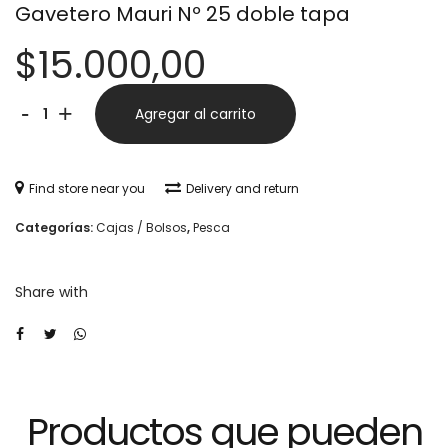
Gavetero Mauri Nº 25 doble tapa
$
15.000,00
Gavetero
Alternative:
-
+
Agregar al carrito
Mauri
Nº
Find store near you
Delivery and return
25
Categorías:
Cajas / Bolsos
,
Pesca
doble
tapa
Share with
cantidad
Productos que pueden