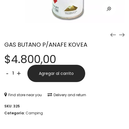
GAS BUTANO P/ANAFE KOVEA
$
4.800,00
GAS
Alternative:
-
+
Agregar al carrito
BUTANO
P/ANAFE
Find store near you
Delivery and return
KOVEA
SKU:
325
cantidad
Categoría:
Camping