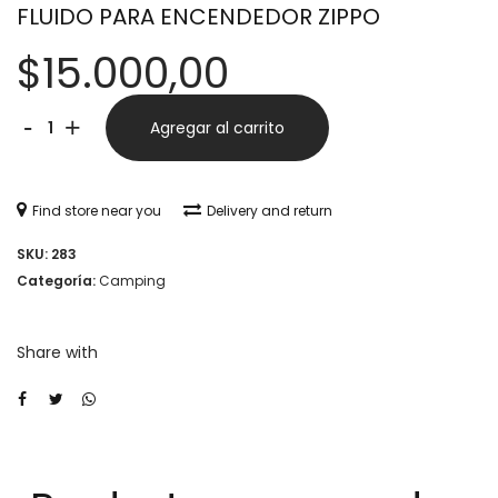
FLUIDO PARA ENCENDEDOR ZIPPO
$
15.000,00
FLUIDO
Alternative:
-
+
Agregar al carrito
PARA
ENCENDEDOR
Find store near you
Delivery and return
ZIPPO
SKU:
283
cantidad
Categoría:
Camping
Share with