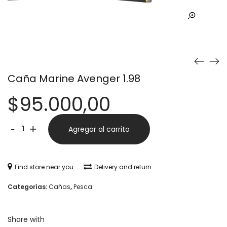
Caña Marine Avenger 1.98
$
95.000,00
Caña
Alternative:
-
+
Agregar al carrito
Marine
Avenger
Find store near you
Delivery and return
1.98
Categorías:
Cañas
,
Pesca
cantidad
Share with