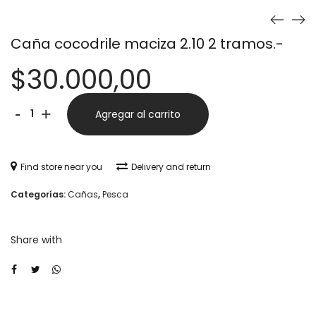
Caña cocodrile maciza 2.10 2 tramos.-
$
30.000,00
Caña
Alternative:
-
+
Agregar al carrito
cocodrile
maciza
Find store near you
Delivery and return
2.10
Categorías:
Cañas
,
Pesca
2
tramos.-
Share with
cantidad