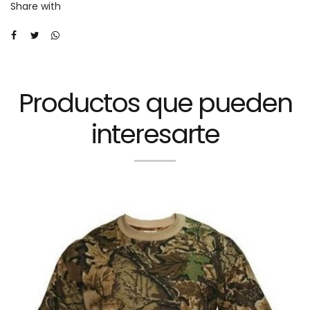
Share with
Talle
L
cantidad
Productos que pueden
interesarte