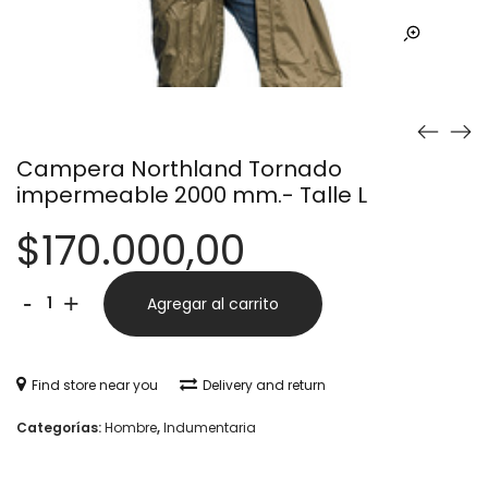
Campera Northland Tornado
impermeable 2000 mm.- Talle L
$
170.000,00
Campera
Alternative:
-
+
Agregar al carrito
Northland
Tornado
Find store near you
Delivery and return
impermeable
Categorías:
Hombre
,
Indumentaria
2000
mm.-