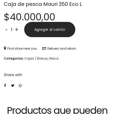
Caja de pesca Mauri 350 Eco L
$
40.000,00
Caja
Alternative:
-
+
Agregar al carrito
de
pesca
Find store near you
Delivery and return
Mauri
Categorías:
Cajas / Bolsos
,
Pesca
350
Eco
Share with
L
cantidad
Productos que pueden