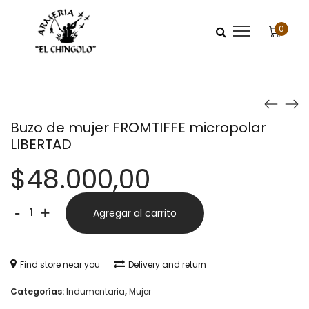
0
Buzo de mujer FROMTIFFE micropolar
LIBERTAD
$
48.000,00
Buzo
Alternative:
-
+
Agregar al carrito
de
mujer
Find store near you
Delivery and return
FROMTIFFE
Categorías:
Indumentaria
,
Mujer
micropolar