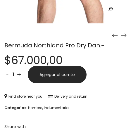
Bermuda Northland Pro Dry Dan.-
$
67.000,00
Bermuda
Alternative:
-
+
Agregar al carrito
Northland
Pro
Find store near you
Delivery and return
Dry
Categorías:
Hombre
,
Indumentaria
Dan.-
cantidad
Share with