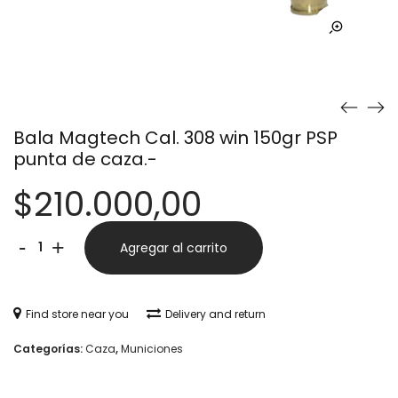
Bala Magtech Cal. 308 win 150gr PSP
punta de caza.-
$
210.000,00
Bala
Alternative:
-
+
Agregar al carrito
Magtech
Cal.
Find store near you
Delivery and return
308
Categorías:
Caza
,
Municiones
win
150gr