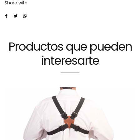
Share with
PSP
punta
de
caza.-
Productos que pueden
cantidad
interesarte