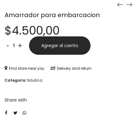
Amarrador para embarcacion
$
4.500,00
Amarrador
Alternative:
-
+
Agregar al carrito
para
embarcacion
Find store near you
Delivery and return
cantidad
Categoría:
Náutica
Share with