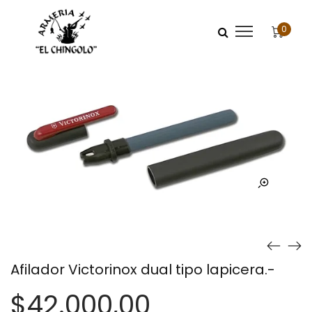
0
Afilador Victorinox dual tipo lapicera.-
$
42.000,00