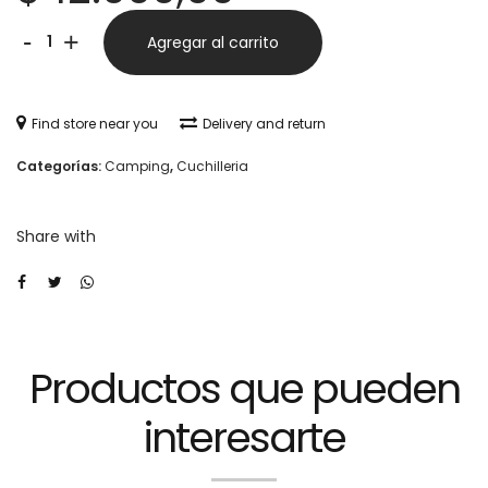
Afilador
Alternative:
-
+
Agregar al carrito
Victorinox
dual
Find store near you
Delivery and return
tipo
Categorías:
Camping
,
Cuchilleria
lapicera.-
cantidad
Share with
Productos que pueden
interesarte